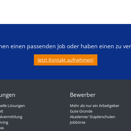
chen einen passenden Job oder haben einen zu ve
Jetzt Kontakt aufnehmen!
tungen
Bewerber
uelle Lösungen
Mehr als nur ein Arbeitgeber
it
Gute Gründe
lvermittlung
Akademie/ Staplerschulen
rcing
Jobbörse
ie