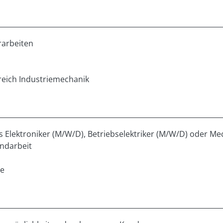
rarbeiten
reich Industriemechanik
s Elektroniker (M/W/D), Betriebselektriker (M/W/D) oder M
ndarbeit
se