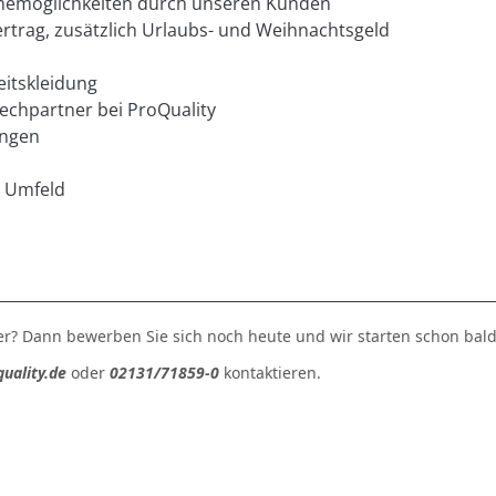
ahmemöglichkeiten durch unseren Kunden
rtrag, zusätzlich Urlaubs- und Weihnachtsgeld
eitskleidung
echpartner bei ProQuality
ungen
n Umfeld
der? Dann bewerben Sie sich noch heute und wir starten schon ba
uality.de
oder
02131/71859-0
kontaktieren.